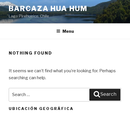
Skip
BARCAZA HUA HUM
to
Lago Pirehueico, Chile
content
Menu
NOTHING FOUND
It seems we can’t find what you’re looking for. Perhaps
searching can help.
Search
Search
for:
UBICACIÓN GEOGRÁFICA